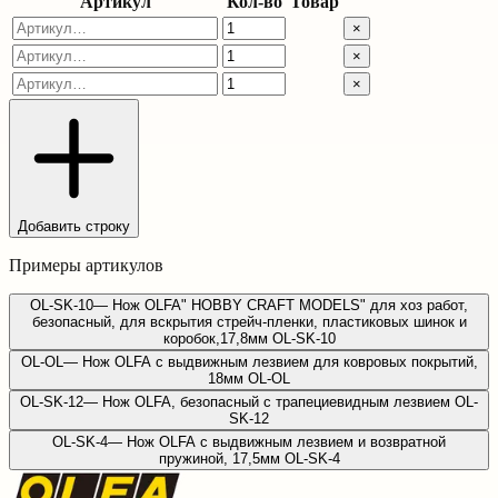
Артикул
Кол-во
Товар
×
×
×
Добавить строку
Примеры артикулов
OL-SK-10
—
Нож OLFA" HOBBY CRAFT MODELS" для хоз работ,
безопасный, для вскрытия стрейч-пленки, пластиковых шинок и
коробок,17,8мм OL-SK-10
OL-OL
—
Нож OLFA с выдвижным лезвием для ковровых покрытий,
18мм OL-OL
OL-SK-12
—
Нож OLFA, безопасный с трапециевидным лезвием OL-
SK-12
OL-SK-4
—
Нож OLFA с выдвижным лезвием и возвратной
пружиной, 17,5мм OL-SK-4